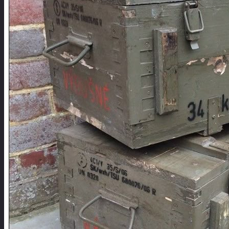
О компании
Примеры работ
Полезная информация
Услуги
Изготовление промышленной тары
Изготовление ящиков на заказ
Металлообработка
Контакты
8 (969) 105-51-05
Консультация
Корзина /
0
Р
Корзина пуста.
Корзина
Корзина пуста.