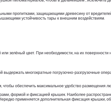
сушкой пиломатериалов, чтобы в дальнейшем , исключить 
ьными пропитками, защищающими древесину от вредителей
вышающими устойчивость тары к внешним воздействиям.
ли зелёный цвет. При необходимости, на их поверхности н
й выдержать многократные погрузочно-разгрузочные опера
, чтобы обеспечить максимальное удобство размещения лю
рами, формой и фиксацией крышек. Наиболее распростра
 Нередко применяется дополнительная фиксация крышки, о