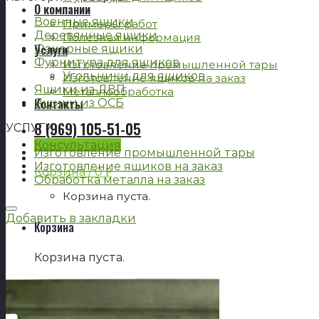
О компании
Военные ящики
Примеры работ
Деревянные ящики
Полезная информация
Услуги
Фанерные ящики
Фурнитура для ящиков
Изготовление промышленной тары
Угольники для ящиков
Изготовление ящиков на заказ
Ящики из ДВП
Металлообработка
Контакты
Ящики из ОСБ
8 (969) 105-51-05
УСЛУГИ
Консультация
Изготовление промышленной тары
Изготовление ящиков на заказ
Корзина /
0
Р
Обработка металла на заказ
Корзина пуста.
Добавить в закладки
Корзина
Корзина пуста.