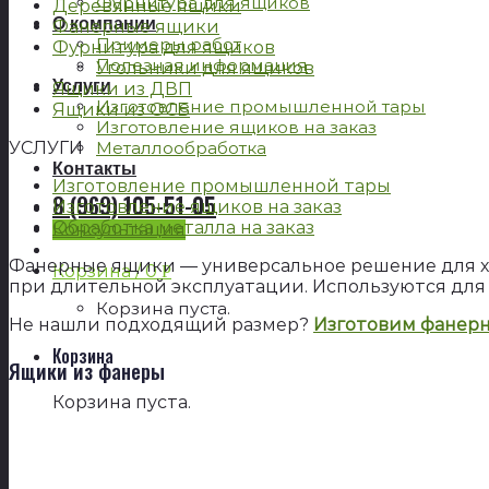
Фурнитура для ящиков
Деревянные ящики
О компании
Фанерные ящики
Примеры работ
Фурнитура для ящиков
Полезная информация
Угольники для ящиков
Услуги
Ящики из ДВП
Изготовление промышленной тары
Ящики из ОСБ
Изготовление ящиков на заказ
УСЛУГИ
Металлообработка
Контакты
Изготовление промышленной тары
8 (969) 105-51-05
Изготовление ящиков на заказ
Обработка металла на заказ
Консультация
Фанерные ящики — универсальное решение для хр
Корзина /
0
Р
при длительной эксплуатации. Используются для
Корзина пуста.
Не нашли подходящий размер?
Изготовим фанерн
Корзина
Ящики из фанеры
Корзина пуста.