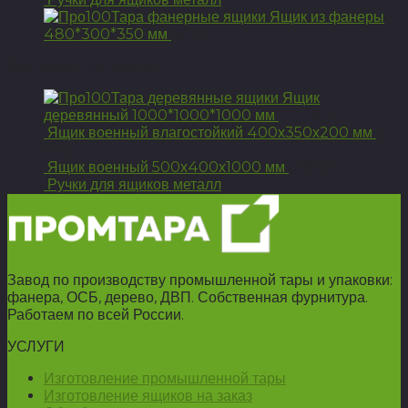
Ящик из фанеры
480*300*350 мм
980
Р
Вам может понравится
Ящик
деревянный 1000*1000*1000 мм
4 425
Р
Ящик военный влагостойкий 400х350х200 мм
3
925
Р
Ящик военный 500х400х1000 мм
3 925
Р
Ручки для ящиков металл
Завод по производству промышленной тары и упаковки:
фанера, ОСБ, дерево, ДВП. Собственная фурнитура.
Работаем по всей России.
УСЛУГИ
Изготовление промышленной тары
Изготовление ящиков на заказ