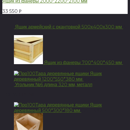
Ящик из фанеры 2000*2200*2100 мм
33 550
Р
НОВИНКИ
Ящик армейский с окантовкой 500х400х300 мм
3
925
Р
Ящик из фанеры 700*400*450 мм
2
650
Р
Ящик
деревянный 1200*550*380 мм
3 525
Р
Угольник №6 длина 320 мм, металл
ПОПУЛЯРНЫЕ
Ящик
деревянный 500*300*180 мм
615
492
Р
Р