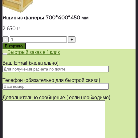
Ящик из фанеры 700*400*450 мм
2 650
Р
Количество
товара
В корзину
Ящик
Быстрый заказ в 1 клик
из
фанеры
Ваш Email (желательно)
700*400*450
мм
Телефон (обязательно для быстрой связи)
Дополнительно сообщение ( если необходимо)