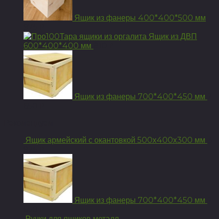
Ящик из фанеры 400*400*500 мм
975
Р
Ящик из ДВП
600*400*400 мм
810
Р
Ящик из фанеры 700*400*450 мм
2
650
Р
Рекомендуем
Ящик армейский с окантовкой 500х400х300 мм
3
925
Р
Ящик из фанеры 700*400*450 мм
2
650
Р
Ручки для ящиков металл