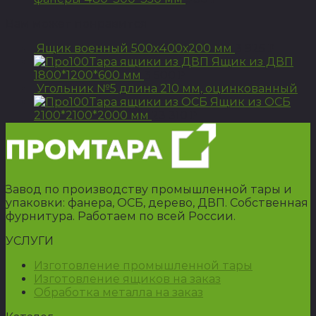
Вам может понравится
Ящик военный 500х400х200 мм
3 925
Р
Ящик из ДВП
1800*1200*600 мм
3 500
Р
Угольник №5 длина 210 мм, оцинкованный
Ящик из ОСБ
2100*2100*2000 мм
23 310
Р
Завод по производству промышленной тары и
упаковки: фанера, ОСБ, дерево, ДВП. Собственная
фурнитура. Работаем по всей России.
УСЛУГИ
Изготовление промышленной тары
Изготовление ящиков на заказ
Обработка металла на заказ