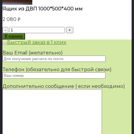
Ящик из ДВП 1000*500*400 мм
2 080
Р
Количество
товара
В корзину
Ящик
Быстрый заказ в 1 клик
из
ДВП
Ваш Email (желательно)
1000*500*400
мм
Телефон (обязательно для быстрой связи)
Дополнительно сообщение ( если необходимо)