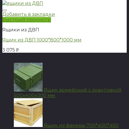
Добавить в закладки
Быстрый просмотр
Ящики из ДВП
Ящик из ДВП 1000*800*1000 мм
3 075
Р
НОВИНКИ
Ящик армейский с окантовкой
500х400х300 мм
3 925
Р
Ящик из фанеры 700*400*450