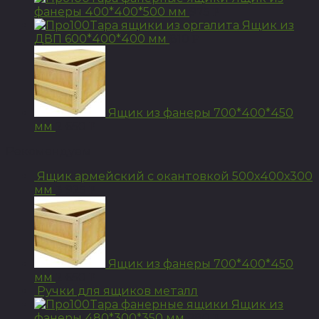
фанеры 400*400*500 мм
975
Р
Ящик из
ДВП 600*400*400 мм
810
Р
Ящик из фанеры 700*400*450
мм
2 650
Р
Рекомендуем
Ящик армейский с окантовкой 500х400х300
мм
3 925
Р
Ящик из фанеры 700*400*450
мм
2 650
Р
Ручки для ящиков металл
Ящик из
фанеры 480*300*350 мм
980
Р