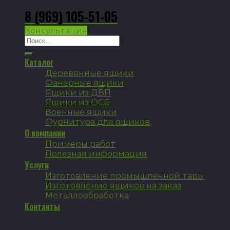
8 (969) 105-51-05
Консультация
Искать:
Каталог
Деревянные ящики
Фанерные ящики
Ящики из ДВП
Ящики из ОСБ
Военные ящики
Фурнитура для ящиков
О компании
Примеры работ
Полезная информация
Услуги
Изготовление промышленной тары
Изготовление ящиков на заказ
Металлообработка
Контакты