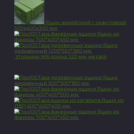
Ящик армейский с окантовкой
500х400х300 мм
3 925
Р
Ящик из
фанеры 700*400*450 мм
2 650
Р
Ящик
деревянный 1200*550*380 мм
3 525
Р
Угольник №6 длина 320 мм, металл
ПОПУЛЯРНЫЕ
Ящик
деревянный 500*300*180 мм
615
492
Р
Р
Ящик из
фанеры 400*400*500 мм
975
Р
Ящик из
ДВП 600*400*400 мм
810
Р
Ящик из
фанеры 700*400*450 мм
2 650
Р
Рекомендуем