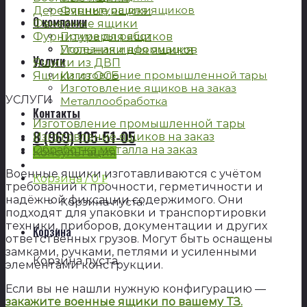
Фурнитура для ящиков
Деревянные ящики
О компании
Фанерные ящики
Примеры работ
Фурнитура для ящиков
Полезная информация
Угольники для ящиков
Услуги
Ящики из ДВП
Изготовление промышленной тары
Ящики из ОСБ
Изготовление ящиков на заказ
УСЛУГИ
Металлообработка
Контакты
Изготовление промышленной тары
8 (969) 105-51-05
Изготовление ящиков на заказ
Обработка металла на заказ
Консультация
Военные ящики изготавливаются с учётом
Корзина /
0
Р
требований к прочности, герметичности и
надёжной фиксации содержимого. Они
Корзина пуста.
подходят для упаковки и транспортировки
техники, приборов, документации и других
Корзина
ответственных грузов. Могут быть оснащены
замками, ручками, петлями и усиленными
Корзина пуста.
элементами конструкции.
Если вы не нашли нужную конфигурацию —
закажите военные ящики по вашему ТЗ.