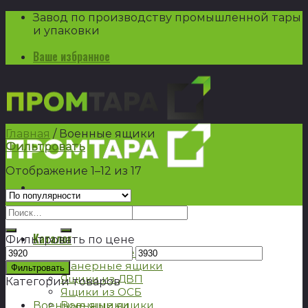
Skip
Завод по производству промышленной тары
to
и упаковки
content
Ваше избранное
Главная
/
Военные ящики
Фильтровать
Отображение 1–12 из 17
Искать:
Каталог
Фильтровать по цене
Деревянные ящики
Фанерные ящики
Фильтровать
Ящики из ДВП
Категории товаров
Ящики из ОСБ
Военные ящики
Военные ящики