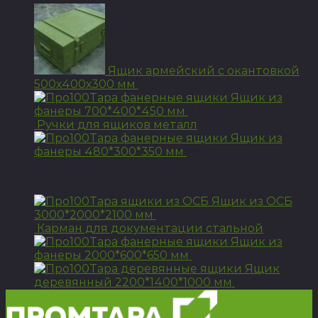
Ящик армейский с окантовкой
500х400х300 мм
3 925
Р
Ящик из
фанеры 700*400*450 мм
2 650
Р
Ручки для ящиков металл
Ящик из
фанеры 480*300*350 мм
980
Р
Вам может понравится
Ящик из ОСБ
3000*2000*2100 мм
34 725
Р
Карман для документации стальной
Ящик из
фанеры 2000*600*650 мм
6 310
Р
Ящик
деревянный 2200*1400*1000 мм
9 175
Р