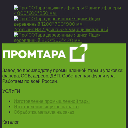
Ящик из фанеры
4800*600*850 мм
17 600
Р
Ящик
деревянный 1200*700*900 мм
3 890
Р
Угольник №12 длина 525 мм, оцинкованный
Ящик
деревянный 800*500*420 мм
2 100
Р
Завод по производству промышленной тары и упаковки:
фанера, ОСБ, дерево, ДВП. Собственная фурнитура.
Работаем по всей России.
УСЛУГИ
Изготовление промышленной тары
Изготовление ящиков на заказ
Обработка металла на заказ
Каталог