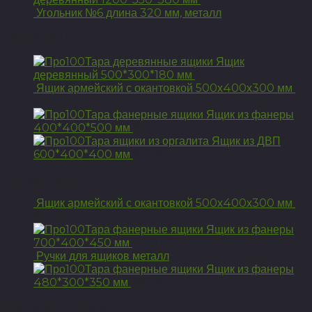
Угольник №6 длина 320 мм, металл
ПОПУЛЯРНЫЕ
Ящик
деревянный 500*300*180 мм
615
492
Р
Р
Ящик армейский с окантовкой 500х400х300 мм
3
925
Р
Ящик из фанеры
400*400*500 мм
975
Р
Ящик из ДВП
600*400*400 мм
810
Р
Рекомендуем
Ящик армейский с окантовкой 500х400х300 мм
3
925
Р
Ящик из фанеры
700*400*450 мм
2 650
Р
Ручки для ящиков металл
Ящик из фанеры
480*300*350 мм
980
Р
Вам может понравится