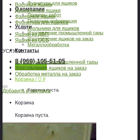
Фурнитура для ящиков
Военные ящики
О компании
Деревянные ящики
Примеры работ
Фанерные ящики
Полезная информация
Фурнитура для ящиков
Услуги
Угольники для ящиков
Изготовление промышленной тары
Ящики из ДВП
Изготовление ящиков на заказ
Ящики из ОСБ
Металлообработка
Контакты
УСЛУГИ
8 (969) 105-51-05
Изготовление промышленной тары
Консультация
Изготовление ящиков на заказ
Обработка металла на заказ
Корзина /
0
Р
Корзина пуста.
Добавить в закладки
Корзина
Корзина пуста.