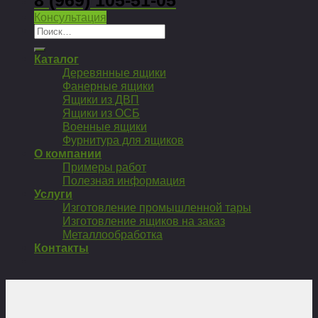
Консультация
Искать:
Каталог
Деревянные ящики
Фанерные ящики
Ящики из ДВП
Ящики из ОСБ
Военные ящики
Фурнитура для ящиков
О компании
Примеры работ
Полезная информация
Услуги
Изготовление промышленной тары
Изготовление ящиков на заказ
Металлообработка
Контакты