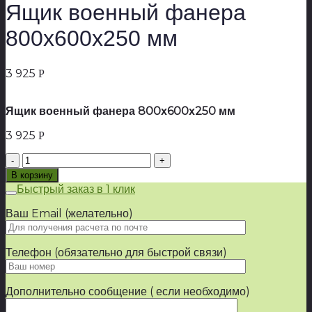
Ящик военный фанера
800х600х250 мм
3 925
Р
Ящик военный фанера 800х600х250 мм
3 925
Р
Количество
товара
В корзину
Ящик
Быстрый заказ в 1 клик
военный
фанера
Ваш Email (желательно)
800х600х250
мм
Телефон (обязательно для быстрой связи)
Дополнительно сообщение ( если необходимо)