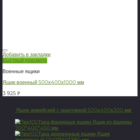
Добавить в закладки
Быстрый просмотр
Военные ящики
Ящик военный 500х400х1000 мм
3 925
Р
НОВИНКИ
Ящик армейский с окантовкой 500х400х300 мм
3
925
Р
Ящик из фанеры
700*400*450 мм
2 650
Р
Ящик
деревянный 1200*550*380 мм
3 525
Р