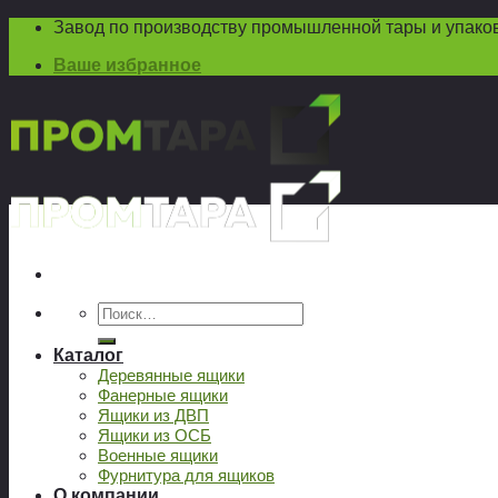
Skip
Завод по производству промышленной тары и упако
to
Ваше избранное
content
Искать:
Каталог
Деревянные ящики
Фанерные ящики
Ящики из ДВП
Ящики из ОСБ
Военные ящики
Фурнитура для ящиков
О компании