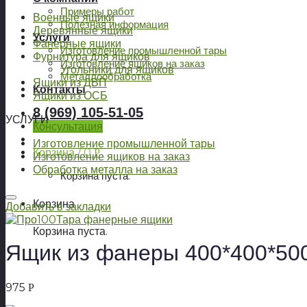
Примеры работ
Военные ящики
Полезная информация
Деревянные ящики
Услуги
Фанерные ящики
Изготовление промышленной тары
Фурнитура для ящиков
Изготовление ящиков на заказ
Угольники для ящиков
Металлообработка
Ящики из ДВП
Контакты
Ящики из ОСБ
8 (969) 105-51-05
УСЛУГИ
Консультация
Изготовление промышленной тары
Корзина /
0
Р
Изготовление ящиков на заказ
Обработка металла на заказ
Корзина пуста.
Корзина
Добавить в закладки
Корзина пуста.
Ящик из фанеры 400*400*50
975
Р