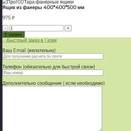
Ящик из фанеры 400*400*500 мм
975
Р
Количество
товара
В корзину
Ящик
Быстрый заказ в 1 клик
из
фанеры
Ваш Email (желательно)
400*400*500
мм
Телефон (обязательно для быстрой связи)
Дополнительно сообщение ( если необходимо)