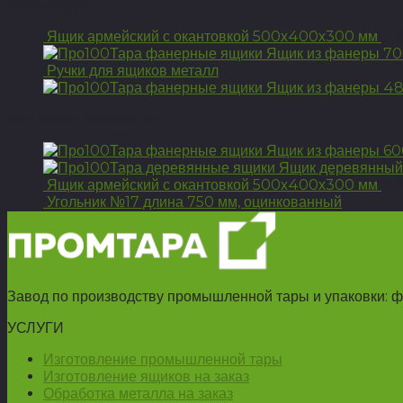
Рекомендуем
Ящик армейский с окантовкой 500х400х300 мм
3 
Ящик из фанеры 7
Ручки для ящиков металл
Ящик из фанеры 4
Вам может понравится
Ящик из фанеры 6
Ящик деревянный
Ящик армейский с окантовкой 500х400х300 мм
3 
Угольник №17 длина 750 мм, оцинкованный
Завод по производству промышленной тары и упаковки: ф
УСЛУГИ
Изготовление промышленной тары
Изготовление ящиков на заказ
Обработка металла на заказ