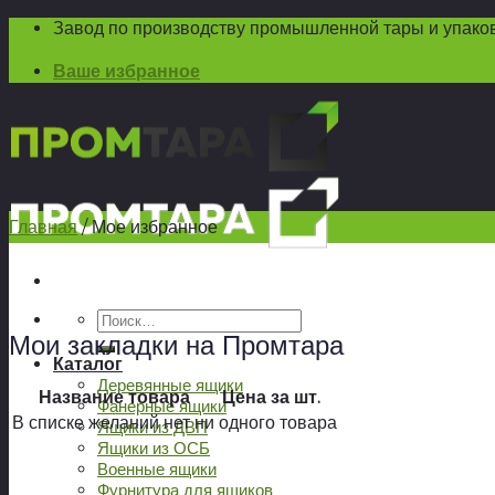
Skip
Завод по производству промышленной тары и упако
to
Ваше избранное
content
Главная
/
Мое избранное
Искать:
Мои закладки на Промтара
Каталог
Деревянные ящики
Название товара
Цена за шт.
Фанерные ящики
В списке желаний нет ни одного товара
Ящики из ДВП
Ящики из ОСБ
Военные ящики
Фурнитура для ящиков