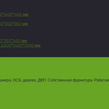
925
Р
00*400*450 мм
2 650
Р
80*300*350 мм
980
Р
00*350*450 мм
3 200
Р
 2200*1400*1000 мм
9 175
Р
925
Р
анера, ОСБ, дерево, ДВП. Собственная фурнитура. Работае