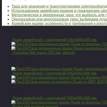
Тара для хранения и транспортировки электрообору
Использование армейских ящиков в гражданских це
Металлическая и деревянная тара: что выбрать для 
Одноразовая или многоразовая тара: выбираем луч
Армейские ящики: особенности и требования к изгот
НОВИНКИ
Ящик армейский с окантовкой 500х400х300 мм
3 92
Ящик из фанеры 70
Ящик деревянный
Угольник №6 длина 320 мм, металл
ПОПУЛЯРНЫЕ
Ящик деревянный
Ящик армейский с окантовкой 500х400х300 мм
3 92
Ящик из фанеры 40
Ящик из ДВП 600*
Рекомендуем
Ящик армейский с окантовкой 500х400х300 мм
3 92
Ящик из фанеры 70
Ручки для ящиков металл