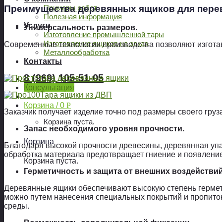
Преимущества деревянных ящиков для перев
Примеры работ
Полезная информация
Услуги
Универсальность размеров.
Изготовление промышленной тары
Изготовление ящиков на заказ
Современные технологии производства позволяют изгота
Металлообработка
Контакты
8 (969) 105-51-05
Консультация
Корзина /
0
Р
Заказчик получает изделие точно под размеры своего гру
Корзина пуста.
Запас необходимого уровня прочности.
Корзина
Благодаря высокой прочности древесины, деревянная уп
обработка материала предотвращает гниение и появление
Корзина пуста.
Герметичность и защита от внешних воздействий
Деревянные ящики обеспечивают высокую степень гермети
можно путем нанесения специальных покрытий и пропито
среды.