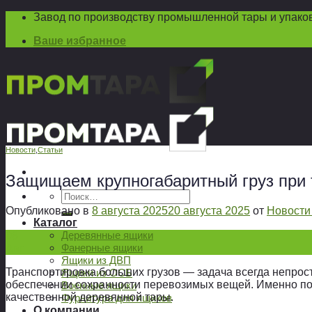
Skip
Завод по производству промышленной тары и упако
to
Ваше избранное
content
Новости
,
Статьи
Защищаем крупногабаритный груз при 
Искать:
Опубликовано в
8 августа 2025
20 августа 2025
от
Новости
Каталог
Деревянные ящики
08
Фанерные ящики
Авг
Ящики из ДВП
Транспортировка больших грузов — задача всегда непрост
Ящики из ОСБ
обеспечении сохранности перевозимых вещей. Именно п
Военные ящики
качественной деревянной тары.
Фурнитура для ящиков
О компании