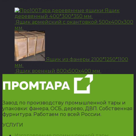
Ящик
деревянный 400*300*350 мм
950
792
Р
Р
Ящик армейский с окантовкой 500х400х300
мм
3 925
Р
Ящик из фанеры 2100*1250*1100
мм
12 900
Р
Ящик военный 800х500х400 мм
3 925
Р
Завод по производству промышленной тары и
упаковки: фанера, ОСБ, дерево, ДВП. Собственная
фурнитура. Работаем по всей России.
УСЛУГИ
Изготовление промышленной тары