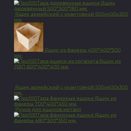
Ящик
деревянный 500*300*180 мм
615
492
Р
Р
Ящик армейский с окантовкой 500х400х300
мм
3 925
Р
Ящик из фанеры 400*400*500
мм
975
Р
Ящик из
ДВП 600*400*400 мм
810
Р
Рекомендуем
Ящик армейский с окантовкой 500х400х300
мм
3 925
Р
Ящик из
фанеры 700*400*450 мм
2 650
Р
Ручки для ящиков металл
Ящик из
фанеры 480*300*350 мм
980
Р
Вам может понравится