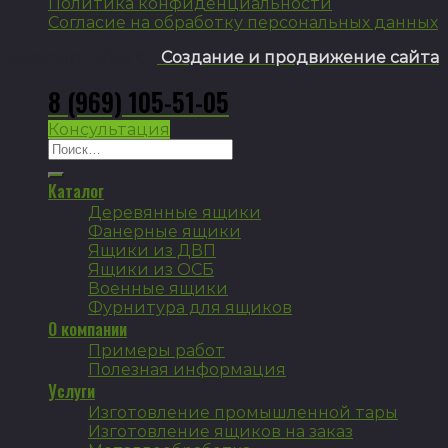
Политика конфиденциальности
Согласие на обработку персональных данных
Copyright 2026 ©
Создание и продвижение сайта
8 (969) 105-51-05
Консультация
Искать:
Каталог
Деревянные ящики
Фанерные ящики
Ящики из ДВП
Ящики из ОСБ
Военные ящики
Фурнитура для ящиков
О компании
Примеры работ
Полезная информация
Услуги
Изготовление промышленной тары
Изготовление ящиков на заказ