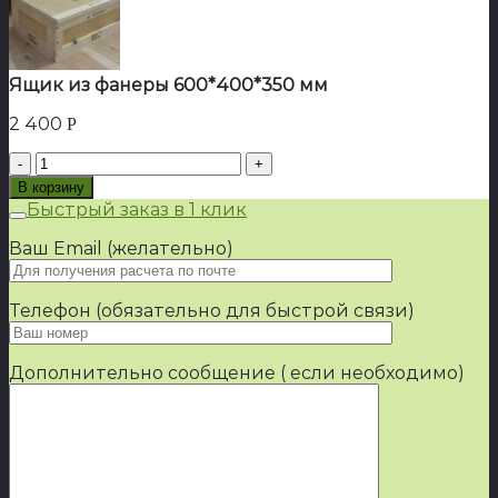
Ящик из фанеры 600*400*350 мм
2 400
Р
Количество
товара
В корзину
Ящик
Быстрый заказ в 1 клик
из
фанеры
Ваш Email (желательно)
600*400*350
мм
Телефон (обязательно для быстрой связи)
Дополнительно сообщение ( если необходимо)