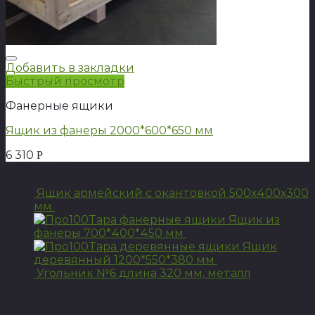
Добавить в закладки
Быстрый просмотр
Фанерные ящики
Ящик из фанеры 2000*600*650 мм
6 310
Р
НОВИНКИ
Ящик армейский с окантовкой 500х400х300
мм
3 925
Р
Ящик из
фанеры 700*400*450 мм
2 650
Р
Ящик
деревянный 1200*550*380 мм
3 525
Р
Угольник №6 длина 320 мм, металл
ПОПУЛЯРНЫЕ