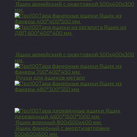
Ящик армейский с окантовкой 500х400х300
мм
3 925
Р
Ящик из
фанеры 400*400*500 мм
975
Р
Ящик из
ДВП 600*400*400 мм
810
Р
Рекомендуем
Ящик армейский с окантовкой 500х400х300
мм
3 925
Р
Ящик из
фанеры 700*400*450 мм
2 650
Р
Ручки для ящиков металл
Ящик из
фанеры 480*300*350 мм
980
Р
Вам может понравится
Ящик
деревянный 4600*1500*1000 мм
18 270
Р
Ящик военный 800х500х400 мм
3 925
Р
Ящик фанерный с амортизаторами
500х500х500 мм
3 925
Р