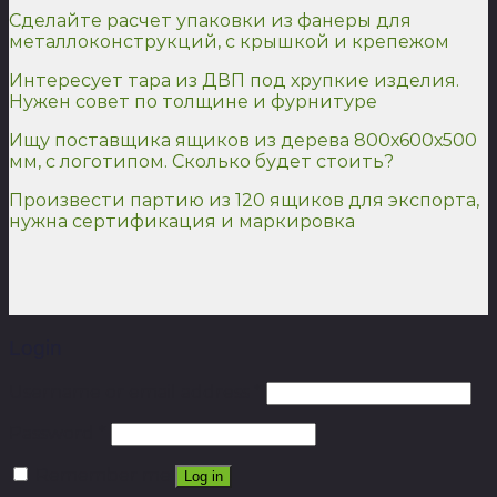
Сделайте расчет упаковки из фанеры для
металлоконструкций, с крышкой и крепежом
Интересует тара из ДВП под хрупкие изделия.
Нужен совет по толщине и фурнитуре
Ищу поставщика ящиков из дерева 800х600х500
мм, с логотипом. Сколько будет стоить?
Произвести партию из 120 ящиков для экспорта,
нужна сертификация и маркировка
Login
Username or email address
*
Password
*
Remember me
Log in