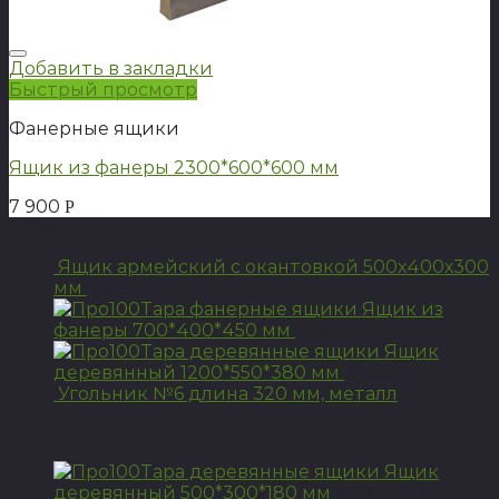
Добавить в закладки
Быстрый просмотр
Фанерные ящики
Ящик из фанеры 2300*600*600 мм
7 900
Р
НОВИНКИ
Ящик армейский с окантовкой 500х400х300
мм
3 925
Р
Ящик из
фанеры 700*400*450 мм
2 650
Р
Ящик
деревянный 1200*550*380 мм
3 525
Р
Угольник №6 длина 320 мм, металл
ПОПУЛЯРНЫЕ
Ящик
деревянный 500*300*180 мм
615
492
Р
Р