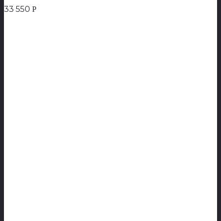
33 550
Р