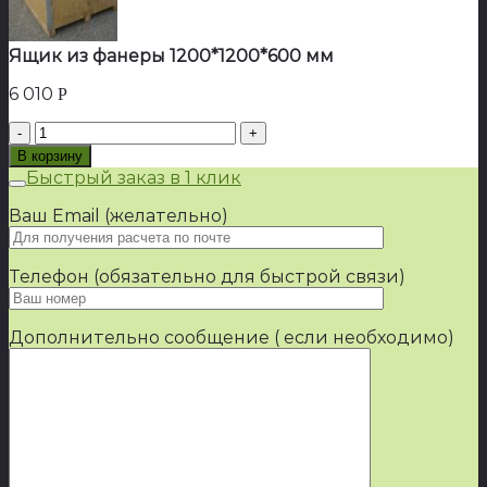
Ящик из фанеры 1200*1200*600 мм
6 010
Р
Количество
товара
В корзину
Ящик
Быстрый заказ в 1 клик
из
фанеры
Ваш Email (желательно)
1200*1200*600
мм
Телефон (обязательно для быстрой связи)
Дополнительно сообщение ( если необходимо)