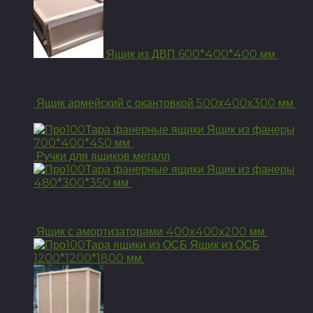
Ящик из ДВП 600*400*400 мм
810
Р
Рекомендуем
Ящик армейский с окантовкой 500х400х300 мм
3
925
Р
Ящик из фанеры
700*400*450 мм
2 650
Р
Ручки для ящиков металл
Ящик из фанеры
480*300*350 мм
980
Р
Вам может понравится
Ящик с амортизаторами 400х400х200 мм
3 925
Р
Ящик из ОСБ
1200*1200*1800 мм
8 490
Р