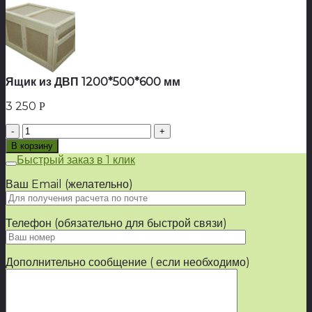
Ящик из ДВП 1200*500*600 мм
3 250
Р
Количество
товара
В корзину
Ящик
Быстрый заказ в 1 клик
из
ДВП
Ваш Email (желательно)
1200*500*600
мм
Телефон (обязательно для быстрой связи)
Дополнительно сообщение ( если необходимо)