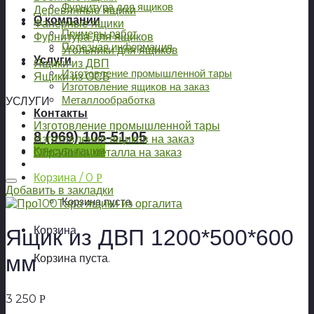
Фурнитура для ящиков
Деревянные ящики
О компании
Фанерные ящики
Примеры работ
Фурнитура для ящиков
Полезная информация
Угольники для ящиков
Услуги
Ящики из ДВП
Изготовление промышленной тары
Ящики из ОСБ
Изготовление ящиков на заказ
Металлообработка
УСЛУГИ
Контакты
Изготовление промышленной тары
8 (969) 105-51-05
Изготовление ящиков на заказ
Консультация
Обработка металла на заказ
Корзина /
0
Р
Добавить в закладки
Корзина пуста.
Корзина
Ящик из ДВП 1200*500*600
мм
Корзина пуста.
3 250
Р