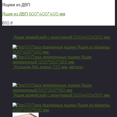
Ящики из ДВП
Ящик из ДВП 600*400*400 мм
810
Р
НОВИНКИ
Ящик армейский с окантовкой 500х400х300 мм
3
925
Р
Ящик из фанеры
700*400*450 мм
2 650
Р
Ящик
деревянный 1200*550*380 мм
3 525
Р
Угольник №6 длина 320 мм, металл
ПОПУЛЯРНЫЕ
Ящик
деревянный 500*300*180 мм
615
492
Р
Р
Ящик армейский с окантовкой 500х400х300 мм
3
925
Р
Ящик из фанеры
400*400*500 мм
975
Р