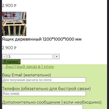
2 900
Р
Ящик деревянный 1200*1000*1000 мм
2 900
Р
Количество
товара
В корзину
Ящик
Быстрый заказ в 1 клик
деревянный
1200*1000*1000
Ваш Email (желательно)
мм
Телефон (обязательно для быстрой связи)
Дополнительно сообщение ( если необходимо)