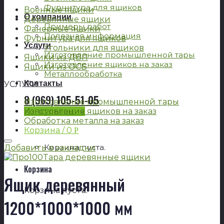
Фурнитура для ящиков
Военные ящики
О компании
Деревянные ящики
Примеры работ
Фанерные ящики
Полезная информация
Фурнитура для ящиков
Услуги
Угольники для ящиков
Изготовление промышленной тары
Ящики из ДВП
Изготовление ящиков на заказ
Ящики из ОСБ
Металлообработка
Контакты
УСЛУГИ
8 (969) 105-51-05
Изготовление промышленной тары
Консультация
Изготовление ящиков на заказ
Обработка металла на заказ
Корзина /
0
Р
Корзина пуста.
Добавить в закладки
Корзина
Ящик деревянный
Корзина пуста.
1200*1000*1000 мм