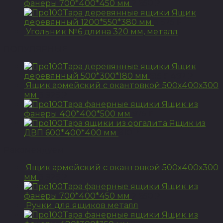
фанеры 700*400*450 мм
2 650
Р
Ящик
деревянный 1200*550*380 мм
3 525
Р
Угольник №6 длина 320 мм, металл
ПОПУЛЯРНЫЕ
Ящик
деревянный 500*300*180 мм
615
492
Р
Р
Ящик армейский с окантовкой 500х400х300
мм
3 925
Р
Ящик из
фанеры 400*400*500 мм
975
Р
Ящик из
ДВП 600*400*400 мм
810
Р
Рекомендуем
Ящик армейский с окантовкой 500х400х300
мм
3 925
Р
Ящик из
фанеры 700*400*450 мм
2 650
Р
Ручки для ящиков металл
Ящик из