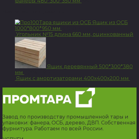
фанеры 480*300*350 мм
980
Р
Вам может понравится
Ящик из ОСБ
1000*800*950 мм
4 580
Р
Угольник №15 длина 660 мм, оцинкованный
Ящик деревянный 500*300*380
мм
1 094
912
Р
Р
Ящик с амортизаторами 400х400х200 мм
3
925
Р
Завод по производству промышленной тары и
упаковки: фанера, ОСБ, дерево, ДВП. Собственная
фурнитура. Работаем по всей России.