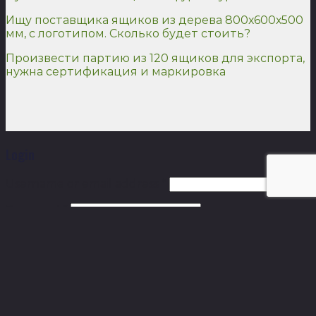
Ищу поставщика ящиков из дерева 800х600х500
мм, с логотипом. Сколько будет стоить?
Произвести партию из 120 ящиков для экспорта,
нужна сертификация и маркировка
Login
Username or email address
*
Password
*
Remember me
Log in
Lost your password?
Call Now Button