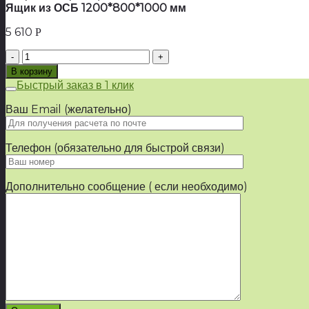
Ящик из ОСБ 1200*800*1000 мм
5 610
Р
Количество
товара
В корзину
Ящик
Быстрый заказ в 1 клик
из
ОСБ
Ваш Email (желательно)
1200*800*1000
мм
Телефон (обязательно для быстрой связи)
Дополнительно сообщение ( если необходимо)