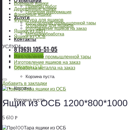
О компании
Военные ящики
Примеры работ
Деревянные ящики
Полезная информация
Фанерные ящики
Услуги
Фурнитура для ящиков
Изготовление промышленной тары
Угольники для ящиков
Изготовление ящиков на заказ
Ящики из ДВП
Металлообработка
Ящики из ОСБ
Контакты
УСЛУГИ
8 (969) 105-51-05
Консультация
Изготовление промышленной тары
Изготовление ящиков на заказ
Корзина /
0
Р
Обработка металла на заказ
Корзина пуста.
Добавить в закладки
Корзина
Корзина пуста.
Ящик из ОСБ 1200*800*1000
5 610
Р