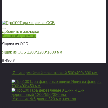
Добавить в закладки
Быстрый просмотр
Ящики из ОСБ
Ящик из ОСБ 1200*1200*1800 мм
8 490
Р
НОВИНКИ
Ящик армейский с окантовкой 500х400х300 мм
3
925
Р
Ящик из фанеры
700*400*450 мм
2 650
Р
Ящик
деревянный 1200*550*380 мм
3 525
Р
Угольник №6 длина 320 мм, металл
ПОПУЛЯРНЫЕ