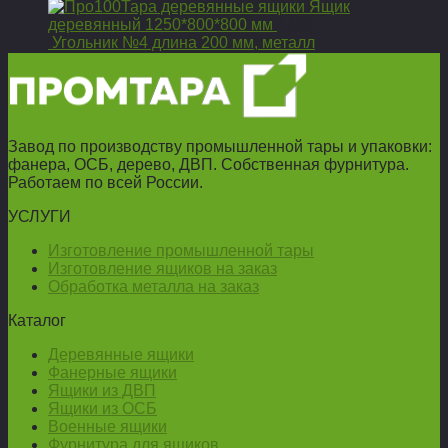
Ящик
деревянный 1250*800*800 мм
4 890
Р
Угольник №4 длина 200 мм, металл
Завод по производству промышленной тары и упаковки:
фанера, ОСБ, дерево, ДВП. Собственная фурнитура.
Работаем по всей России.
УСЛУГИ
Изготовление промышленной тары
Изготовление ящиков на заказ
Обработка металла на заказ
Каталог
Деревянные ящики
Фанерные ящики
Ящики из ДВП
Ящики из ОСБ
Военные ящики
Фурнитура для ящиков