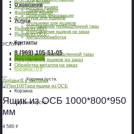
Военные ящики
О компании
Деревянные ящики
Примеры работ
Фанерные ящики
Полезная информация
Фурнитура для ящиков
Услуги
Угольники для ящиков
Изготовление промышленной тары
Ящики из ДВП
Изготовление ящиков на заказ
Ящики из ОСБ
Металлообработка
Контакты
УСЛУГИ
8 (969) 105-51-05
Изготовление промышленной тары
Консультация
Изготовление ящиков на заказ
Обработка металла на заказ
Корзина /
0
Р
Корзина пуста.
Добавить в закладки
Корзина
Ящик из ОСБ 1000*800*950
Корзина пуста.
мм
4 580
Р