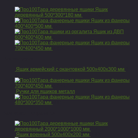
Ящик
деревянный 500*300*180 мм
615
Р
492
Р
Ящик из фанеры
400*400*500 мм
975
Р
Ящик из ДВП
600*400*400 мм
810
Р
Ящик из фанеры
700*400*450 мм
2 650
Р
Рекомендуем
Ящик армейский с окантовкой 500х400х300 мм
3
925
Р
Ящик из фанеры
700*400*450 мм
2 650
Р
Ручки для ящиков металл
Ящик из фанеры
480*300*350 мм
980
Р
Вам может понравится
Ящик
деревянный 2000*1000*1000 мм
7 710
Р
Ящик военный 500х400х200 мм
3 925
Р