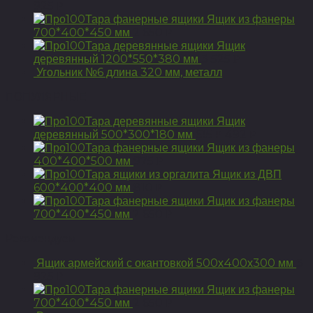
925
Р
Ящик из фанеры
700*400*450 мм
2 650
Р
Ящик
деревянный 1200*550*380 мм
3 525
Р
Угольник №6 длина 320 мм, металл
ПОПУЛЯРНЫЕ
Ящик
деревянный 500*300*180 мм
615
492
Р
Р
Ящик из фанеры
400*400*500 мм
975
Р
Ящик из ДВП
600*400*400 мм
810
Р
Ящик из фанеры
700*400*450 мм
2 650
Р
Рекомендуем
Ящик армейский с окантовкой 500х400х300 мм
3
925
Р
Ящик из фанеры
700*400*450 мм
2 650
Р