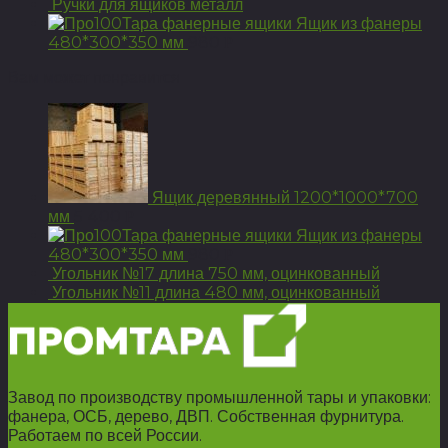
Ручки для ящиков металл
Ящик из фанеры
480*300*350 мм
980
Р
Вам может понравится
Ящик деревянный 1200*1000*700
мм
5 400
Р
Ящик из фанеры
480*300*350 мм
980
Р
Угольник №17 длина 750 мм, оцинкованный
Угольник №11 длина 480 мм, оцинкованный
Завод по производству промышленной тары и упаковки:
фанера, ОСБ, дерево, ДВП. Собственная фурнитура.
Работаем по всей России.